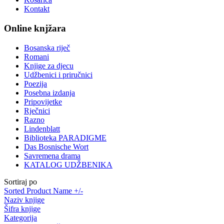
Kontakt
Online knjžara
Bosanska riječ
Romani
Knjige za djecu
Udžbenici i priručnici
Poezija
Posebna izdanja
Pripovijetke
Rječnici
Razno
Lindenblatt
Biblioteka PARADIGME
Das Bosnische Wort
Savremena drama
KATALOG UDŽBENIKA
Sortiraj po
Sorted Product Name +/-
Naziv knjige
Šifra knjige
Kategorija