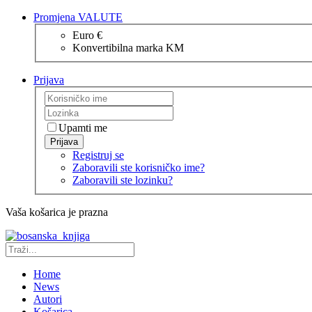
Promjena VALUTE
Euro €
Konvertibilna marka KM
Prijava
Upamti me
Prijava
Registruj se
Zaboravili ste korisničko ime?
Zaboravili ste lozinku?
Vaša košarica je prazna
Home
News
Autori
Košarica