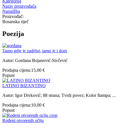
Kategorija
Naziv proizvođača
Narudžba
Proizvođač:
Bosanska riječ
Poezija
Tamo gdje je zadrljaj, tamo je i dom
Autor: Gordana Bojanović-Sivčević
Prodajna cijena:
15,00 €
Popust
LATINO BIZANTINO
Autor: Igor Divković; 88 strana; Tvrdi povez; Kolor štampa; ...
Prodajna cijena:
10,00 €
Popust
Rođeni otvorenih očiju