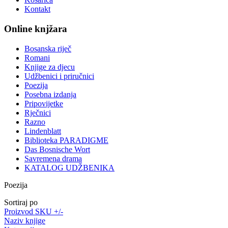
Kontakt
Online knjžara
Bosanska riječ
Romani
Knjige za djecu
Udžbenici i priručnici
Poezija
Posebna izdanja
Pripovijetke
Rječnici
Razno
Lindenblatt
Biblioteka PARADIGME
Das Bosnische Wort
Savremena drama
KATALOG UDŽBENIKA
Poezija
Sortiraj po
Proizvod SKU +/-
Naziv knjige