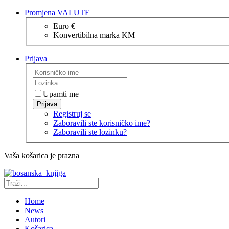
Promjena VALUTE
Euro €
Konvertibilna marka KM
Prijava
Upamti me
Prijava
Registruj se
Zaboravili ste korisničko ime?
Zaboravili ste lozinku?
Vaša košarica je prazna
Home
News
Autori
Košarica