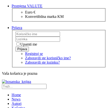
Promjena VALUTE
Euro €
Konvertibilna marka KM
Prijava
Upamti me
Prijava
Registruj se
Zaboravili ste korisničko ime?
Zaboravili ste lozinku?
Vaša košarica je prazna
Home
News
Autori
Košarica