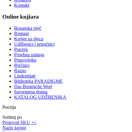
Kontakt
Online knjžara
Bosanska riječ
Romani
Knjige za djecu
Udžbenici i priručnici
Poezija
Posebna izdanja
Pripovijetke
Rječnici
Razno
Lindenblatt
Biblioteka PARADIGME
Das Bosnische Wort
Savremena drama
KATALOG UDŽBENIKA
Poezija
Sortiraj po
Proizvod SKU +/-
Naziv knjige