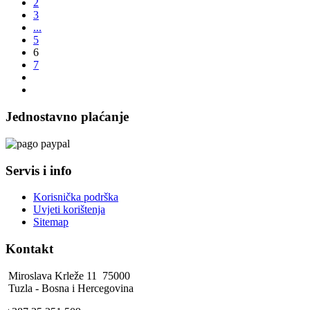
2
3
...
5
6
7
Jednostavno plaćanje
Servis i info
Korisnička podrška
Uvjeti korištenja
Sitemap
Kontakt
Miroslava Krleže 11 75000
Tuzla - Bosna i Hercegovina