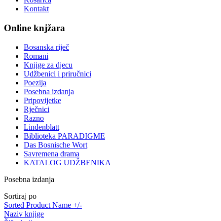
Kontakt
Online knjžara
Bosanska riječ
Romani
Knjige za djecu
Udžbenici i priručnici
Poezija
Posebna izdanja
Pripovijetke
Rječnici
Razno
Lindenblatt
Biblioteka PARADIGME
Das Bosnische Wort
Savremena drama
KATALOG UDŽBENIKA
Posebna izdanja
Sortiraj po
Sorted Product Name +/-
Naziv knjige