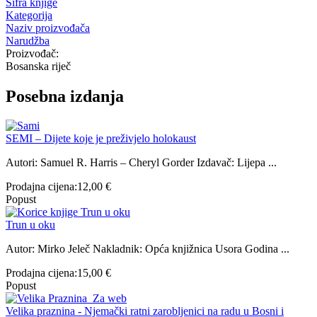
Šifra knjige
Kategorija
Naziv proizvođača
Narudžba
Proizvođač:
Bosanska riječ
Posebna izdanja
SEMI – Dijete koje je preživjelo holokaust
Autori: Samuel R. Harris – Cheryl Gorder Izdavač: Lijepa ...
Prodajna cijena:
12,00 €
Popust
Trun u oku
Autor: Mirko Jeleč Nakladnik: Opća knjižnica Usora Godina ...
Prodajna cijena:
15,00 €
Popust
Velika praznina - Njemački ratni zarobljenici na radu u Bosni i