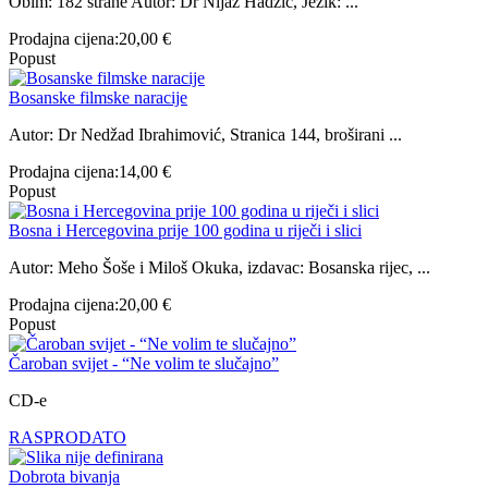
Obim: 182 strane Autor: Dr Nijaz Hadžić, Jezik: ...
Prodajna cijena:
20,00 €
Popust
Bosanske filmske naracije
Autor: Dr Nedžad Ibrahimović, Stranica 144, broširani ...
Prodajna cijena:
14,00 €
Popust
Bosna i Hercegovina prije 100 godina u riječi i slici
Autor: Meho Šoše i Miloš Okuka, izdavac: Bosanska rijec, ...
Prodajna cijena:
20,00 €
Popust
Čaroban svijet - “Ne volim te slučajno”
CD-e
RASPRODATO
Dobrota bivanja