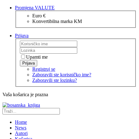
Promjena VALUTE
Euro €
Konvertibilna marka KM
Prijava
Upamti me
Prijava
Registruj se
Zaboravili ste korisničko ime?
Zaboravili ste lozinku?
Vaša košarica je prazna
Home
News
Autori
Košarica