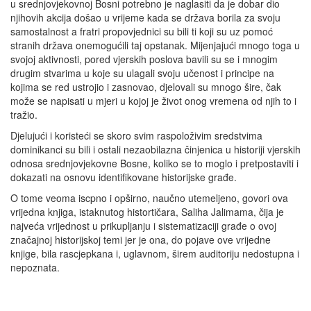
u srednjovjekovnoj Bosni potrebno je naglasiti da je dobar dio
njihovih akcija došao u vrijeme kada se država borila za svoju
samostalnost a fratri propovjednici su bili ti koji su uz pomoć
stranih država onemogućili taj opstanak. Mijenjajući mnogo toga u
svojoj aktivnosti, pored vjerskih poslova bavili su se i mnogim
drugim stvarima u koje su ulagali svoju učenost i principe na
kojima se red ustrojio i zasnovao, djelovali su mnogo šire, čak
može se napisati u mjeri u kojoj je život onog vremena od njih to i
tražio.
Djelujući i koristeći se skoro svim raspoloživim sredstvima
dominikanci su bili i ostali nezaobilazna činjenica u historiji vjerskih
odnosa srednjovjekovne Bosne, koliko se to moglo i pretpostaviti i
dokazati na osnovu identifikovane historijske građe.
O tome veoma iscpno i opširno, naučno utemeljeno, govori ova
vrijedna knjiga, istaknutog histortičara, Saliha Jalimama, čija je
najveća vrijednost u prikupljanju i sistematizaciji građe o ovoj
značajnoj historijskoj temi jer je ona, do pojave ove vrijedne
knjige, bila rascjepkana i, uglavnom, širem auditoriju nedostupna i
nepoznata.