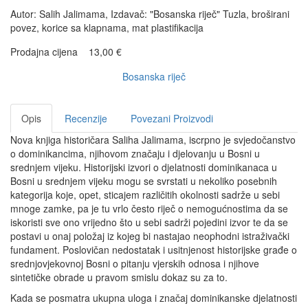
Autor: Salih Jalimama, Izdavač: "Bosanska riječ" Tuzla, broširani
povez, korice sa klapnama, mat plastifikacija
Prodajna cijena
13,00 €
Bosanska riječ
Opis
Recenzije
Povezani Proizvodi
Nova knjiga historičara Saliha Jalimama, iscrpno je svjedočanstvo
o dominikancima, njihovom značaju i djelovanju u Bosni u
srednjem vijeku. Historijski izvori o djelatnosti dominikanaca u
Bosni u srednjem vijeku mogu se svrstati u nekoliko posebnih
kategorija koje, opet, sticajem različitih okolnosti sadrže u sebi
mnoge zamke, pa je tu vrlo često riječ o nemogućnostima da se
iskoristi sve ono vrijedno što u sebi sadrži pojedini izvor te da se
postavi u onaj položaj iz kojeg bi nastajao neophodni istraživački
fundament. Poslovičan nedostatak i usitnjenost historijske građe o
srednjovjekovnoj Bosni o pitanju vjerskih odnosa i njihove
sintetičke obrade u pravom smislu dokaz su za to.
Kada se posmatra ukupna uloga i značaj dominikanske djelatnosti