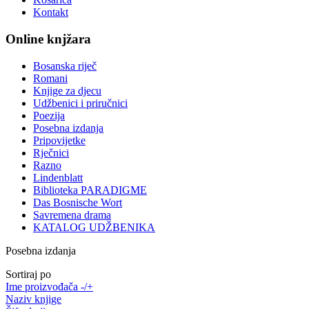
Kontakt
Online knjžara
Bosanska riječ
Romani
Knjige za djecu
Udžbenici i priručnici
Poezija
Posebna izdanja
Pripovijetke
Rječnici
Razno
Lindenblatt
Biblioteka PARADIGME
Das Bosnische Wort
Savremena drama
KATALOG UDŽBENIKA
Posebna izdanja
Sortiraj po
Ime proizvođača -/+
Naziv knjige