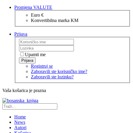
Promjena VALUTE
Euro €
Konvertibilna marka KM
Prijava
Upamti me
Prijava
Registruj se
Zaboravili ste korisničko ime?
Zaboravili ste lozinku?
Vaša košarica je prazna
Home
News
Autori
Košarica