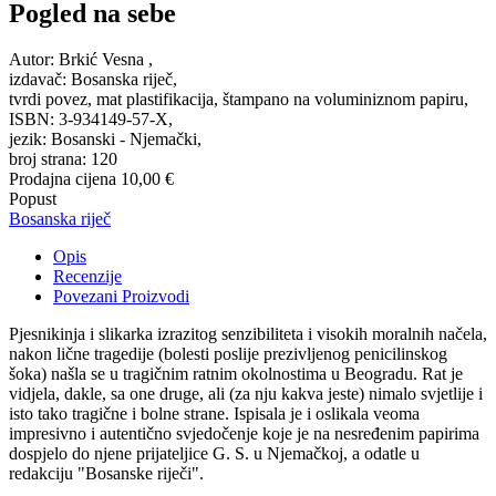
Pogled na sebe
Autor: Brkić Vesna ,
izdavač: Bosanska riječ,
tvrdi povez, mat plastifikacija, štampano na voluminiznom papiru,
ISBN: 3-934149-57-X,
jezik: Bosanski - Njemački,
broj strana: 120
Prodajna cijena
10,00 €
Popust
Bosanska riječ
Opis
Recenzije
Povezani Proizvodi
Pjesnikinja i slikarka izrazitog senzibiliteta i visokih moralnih načela,
nakon lične tragedije (bolesti poslije prezivljenog penicilinskog
šoka) našla se u tragičnim ratnim okolnostima u Beogradu. Rat je
vidjela, dakle, sa one druge, ali (za nju kakva jeste) nimalo svjetlije i
isto tako tragične i bolne strane. Ispisala je i oslikala veoma
impresivno i autentično svjedočenje koje je na nesređenim papirima
dospjelo do njene prijateljice G. S. u Njemačkoj, a odatle u
redakciju "Bosanske riječi".