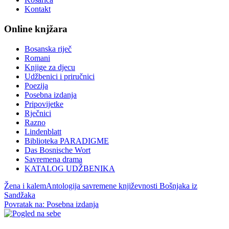
Kontakt
Online knjžara
Bosanska riječ
Romani
Knjige za djecu
Udžbenici i priručnici
Poezija
Posebna izdanja
Pripovijetke
Rječnici
Razno
Lindenblatt
Biblioteka PARADIGME
Das Bosnische Wort
Savremena drama
KATALOG UDŽBENIKA
Žena i kalem
Antologija savremene književnosti Bošnjaka iz
Sandžaka
Povratak na: Posebna izdanja