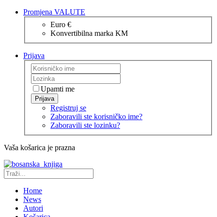
Promjena VALUTE
Euro €
Konvertibilna marka KM
Prijava
Upamti me
Prijava
Registruj se
Zaboravili ste korisničko ime?
Zaboravili ste lozinku?
Vaša košarica je prazna
Home
News
Autori
Košarica