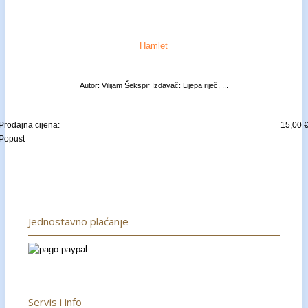
Hamlet
Autor: Vilijam Šekspir Izdavač: Lijepa riječ, ...
Prodajna cijena:
15,00 
Popust
Jednostavno plaćanje
Servis i info