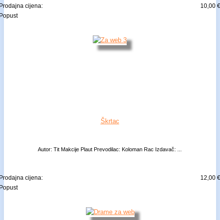
Prodajna cijena:
10,00 
Popust
Škrtac
Autor: Tit Makcije Plaut Prevodilac: Koloman Rac Izdavač: ...
Prodajna cijena:
12,00 
Popust