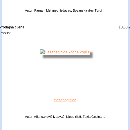
Autor: Pargan, Mehmed, izdavac: Bosanska rijec Tvrdi ...
Prodajna cijena:
10,00 
Popust
Hasanaginica
Autor: Alija Isaković Izdavač: Lijepa riječ, Tuzla Godina ...