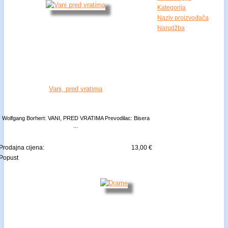
Kategorija
Naziv proizvođača
Narudžba
Vani, pred vratima
Wolfgang Borhert: VANI, PRED VRATIMA Prevodilac: Bisera
...
Prodajna cijena:
13,00 €
Popust