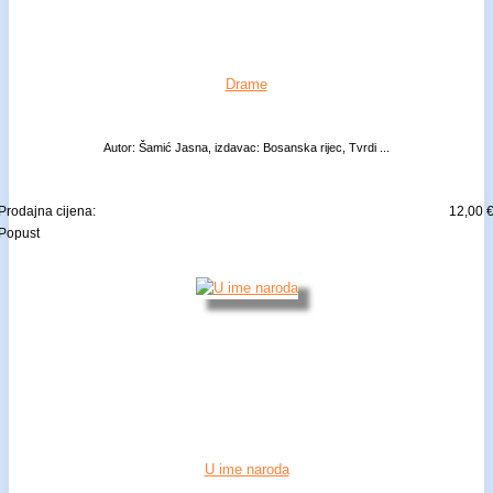
Drame
Autor: Šamić Jasna, izdavac: Bosanska rijec, Tvrdi ...
Prodajna cijena:
12,00 
Popust
U ime naroda