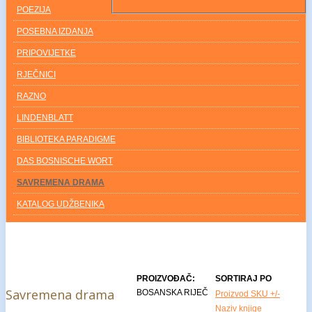
POEZIJA
POSEBNA IZDANJA
PRIPOVIJETKE
RJEČNICI
RAZNO
LINDENBLATT
BIBLIOTEKA PARADIGME
DAS BOSNISCHE WORT
SAVREMENA DRAMA
KATALOG UDŽBENIKA
PROIZVOĐAČ:
SORTIRAJ PO
Savremena drama
BOSANSKA RIJEČ
Proizvod SKU +/-
Naziv knjige