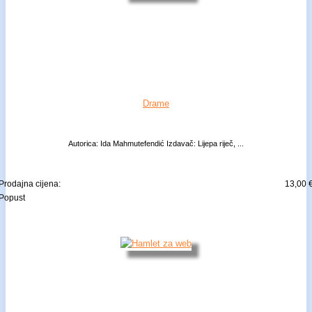
Drame
Autorica: Ida Mahmutefendić Izdavač: Lijepa riječ, ...
Prodajna cijena:
13,00 
Popust