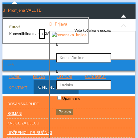
Promjena VALUTE
Prijava
Euro €
Vaša košarica je prazna
Konvertibilna marka KM
HOME
NEWS
AUTORI
KOŠARICA
ONLINE KNJŽARA
KONTAKT
Upamti me
BOSANSKA RIJEČ
Prijava
ROMANI
KNJIGE ZA DJECU
Registruj se
Zaboravili ste korisničko ime?
UDŽBENICI I PRIRUČNICI
Zaboravili ste lozinku?