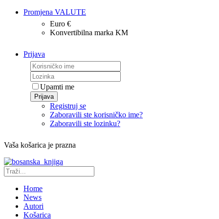
Promjena VALUTE
Euro €
Konvertibilna marka KM
Prijava
Upamti me
Prijava
Registruj se
Zaboravili ste korisničko ime?
Zaboravili ste lozinku?
Vaša košarica je prazna
Home
News
Autori
Košarica