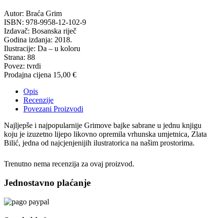
Autor: Braća Grim
ISBN: 978-9958-12-102-9
Izdavač: Bosanska riječ
Godina izdanja: 2018.
Ilustracije: Da – u koloru
Strana: 88
Povez: tvrdi
Prodajna cijena
15,00 €
Opis
Recenzije
Povezani Proizvodi
Najljepše i najpopularnije Grimove bajke sabrane u jednu knjigu
koju je izuzetno lijepo likovno opremila vrhunska umjetnica, Zlata
Bilić, jedna od najcjenjenijih ilustratorica na našim prostorima.
Trenutno nema recenzija za ovaj proizvod.
Jednostavno plaćanje