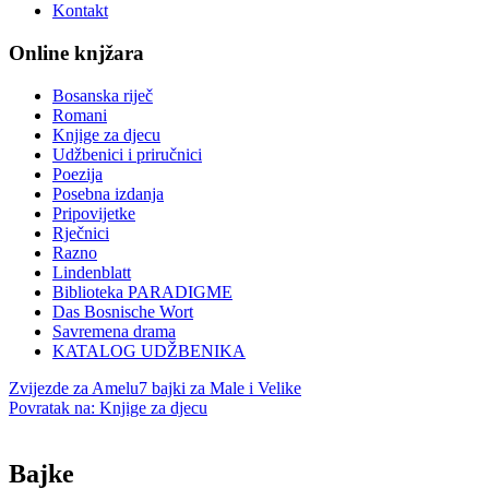
Kontakt
Online knjžara
Bosanska riječ
Romani
Knjige za djecu
Udžbenici i priručnici
Poezija
Posebna izdanja
Pripovijetke
Rječnici
Razno
Lindenblatt
Biblioteka PARADIGME
Das Bosnische Wort
Savremena drama
KATALOG UDŽBENIKA
Zvijezde za Amelu
7 bajki za Male i Velike
Povratak na: Knjige za djecu
Bajke