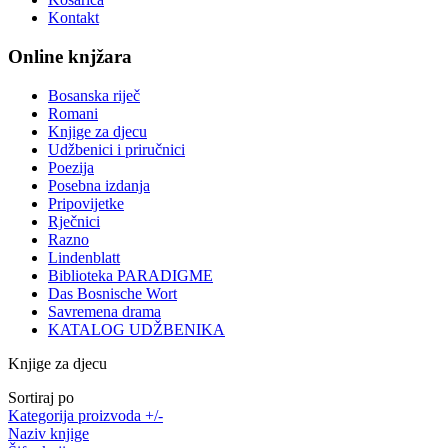
Kontakt
Online knjžara
Bosanska riječ
Romani
Knjige za djecu
Udžbenici i priručnici
Poezija
Posebna izdanja
Pripovijetke
Rječnici
Razno
Lindenblatt
Biblioteka PARADIGME
Das Bosnische Wort
Savremena drama
KATALOG UDŽBENIKA
Knjige za djecu
Sortiraj po
Kategorija proizvoda +/-
Naziv knjige