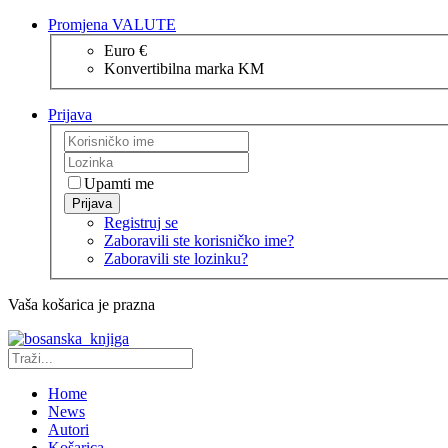
Promjena VALUTE
Euro €
Konvertibilna marka KM
Prijava
Upamti me
Prijava
Registruj se
Zaboravili ste korisničko ime?
Zaboravili ste lozinku?
Vaša košarica je prazna
Home
News
Autori
Košarica