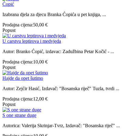
Ćopić
Izabrana djela za djecu Branka Ćopića u pet knjiga, ...
Prodajna cijena:
50,00 €
Popust
U carstvu leptirova i medvjeda
Autor: Branko Ćopić, izdavac: Zadužbina Petar Kočić - ...
Prodajna cijena:
10,00 €
Popust
Hajde da opet šutimo
Autor: Zejćir Hasić, Izdavač: "Bosanska riječ" Tuzla, tvrdi ...
Prodajna cijena:
12,00 €
Popust
S one strane duge
Autorica: Valerija Skrinjar-Tvrz, Izdavač: "Bosanska riječ" ...
Prodajna cijena:
10,00 €