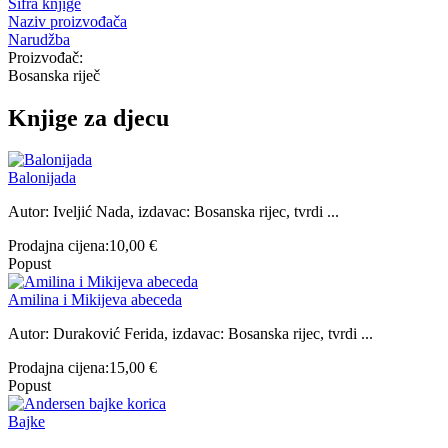
Šifra knjige
Naziv proizvođača
Narudžba
Proizvođač:
Bosanska riječ
Knjige za djecu
Balonijada
Autor: Iveljić Nada, izdavac: Bosanska rijec, tvrdi ...
Prodajna cijena:
10,00 €
Popust
Amilina i Mikijeva abeceda
Autor: Duraković Ferida, izdavac: Bosanska rijec, tvrdi ...
Prodajna cijena:
15,00 €
Popust
Bajke