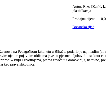
Autor: Rizo Džafić, Iz
plastifikacija
Prodajna cijena
10,0
Bosanska riječ
njiževnosti na Pedagoškom fakultetu u Bihaću, podario je najmlađim (ali
 u svim njenim pojavnim oblicima (sve su pjesme o ljubavi! – istaknut 
odi – bilju i životinjama, prema zavičaju i domovini, i, naravno, prema 
ma kao prava slikovnica.