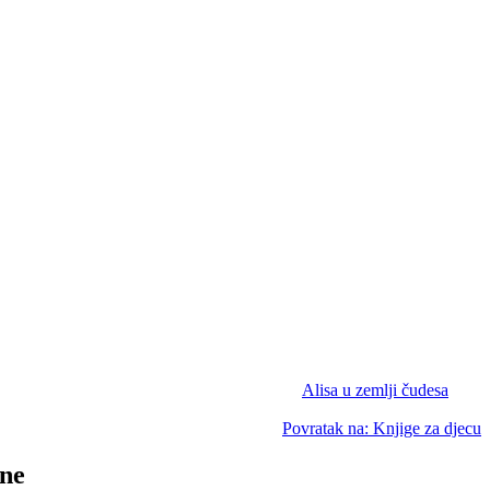
Alisa u zemlji čudesa
Povratak na: Knjige za djecu
jne