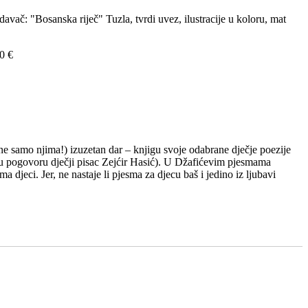
davač: "Bosanska riječ" Tuzla, tvrdi uvez, ilustracije u koloru, mat
0 €
 ne samo njima!) izuzetan dar – knjigu svoje odabrane dječje poezije
će u pogovoru dječji pisac Zejćir Hasić). U Džafićevim pjesmama
djeci. Jer, ne nastaje li pjesma za djecu baš i jedino iz ljubavi