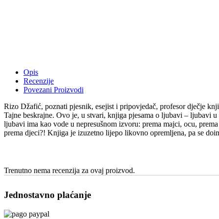
Opis
Recenzije
Povezani Proizvodi
Rizo Džafić, poznati pjesnik, esejist i pripovjedač, profesor dječje k
Tajne beskrajne. Ovo je, u stvari, knjiga pjesama o ljubavi – ljubavi
ljubavi ima kao vode u nepresušnom izvoru: prema majci, ocu, prema prir
prema djeci?! Knjiga je izuzetno lijepo likovno opremljena, pa se doi
Trenutno nema recenzija za ovaj proizvod.
Jednostavno plaćanje