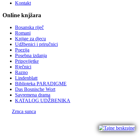
Kontakt
Online knjžara
Bosanska riječ
Romani
Knjige za djecu
Udžbenici i priručnici
Poezija
Posebna izdanja
Pripovijetke
Rječnici
Razno
Lindenblatt
Biblioteka PARADIGME
Das Bosnische Wort
Savremena drama
KATALOG UDŽBENIKA
Zrnca sunca