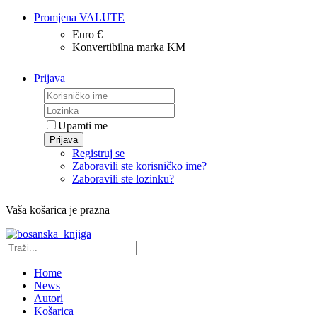
Promjena VALUTE
Euro €
Konvertibilna marka KM
Prijava
Upamti me
Prijava
Registruj se
Zaboravili ste korisničko ime?
Zaboravili ste lozinku?
Vaša košarica je prazna
Home
News
Autori
Košarica