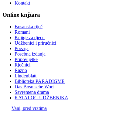
Kontakt
Online knjžara
Bosanska riječ
Romani
Knjige za djecu
Udžbenici i priručnici
Poezija
Posebna izdanja
Pripovijetke
Rječnici
Razno
Lindenblatt
Biblioteka PARADIGME
Das Bosnische Wort
Savremena drama
KATALOG UDŽBENIKA
Vani, pred vratima