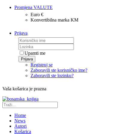
Promjena VALUTE
Euro €
Konvertibilna marka KM
Prijava
Upamti me
Prijava
Registruj se
Zaboravili ste korisničko ime?
Zaboravili ste lozinku?
Vaša košarica je prazna
Home
News
Autori
Košarica