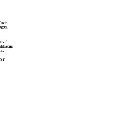
r
Tuzla
 2025.
nović
ifikacija
24-1
0 €