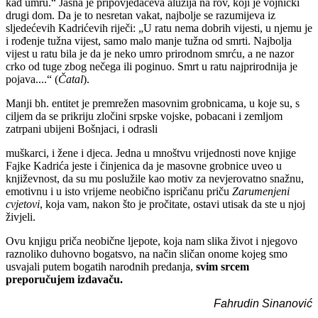
kad umru.“ Jasna je pripovjedačeva aluzija na rov, koji je vojnički
drugi dom. Da je to nesretan vakat, najbolje se razumijeva iz
sljedećevih Kadrićevih riječi: „U ratu nema dobrih vijesti, u njemu je
i rođenje tužna vijest, samo malo manje tužna od smrti. Najbolja
vijest u ratu bila je da je neko umro prirodnom smrću, a ne nazor
crko od tuge zbog nečega ili poginuo. Smrt u ratu najprirodnija je
pojava....“ (
Čatal
).
Manji bh. entitet je premrežen masovnim grobnicama, u koje su, s
ciljem da se prikriju zločini srpske vojske, pobacani i zemljom
zatrpani ubijeni Bošnjaci, i odrasli
muškarci, i žene i djeca. Jedna u mnoštvu vrijednosti nove knjige
Fajke Kadrića jeste i činjenica da je masovne grobnice uveo u
književnost, da su mu poslužile kao motiv za nevjerovatno snažnu,
emotivnu i u isto vrijeme neobično ispričanu priču
Zarumenjeni
cvjetovi
, koja vam, nakon što je pročitate, ostavi utisak da ste u njoj
živjeli.
Ovu knjigu priča neobične ljepote, koja nam slika život i njegovo
raznoliko duhovno bogatsvo, na način sličan onome kojeg smo
usvajali putem bogatih narodnih predanja,
svim srcem
preporučujem izdavaču.
Fahrudin Sinanović