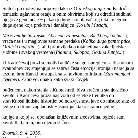
Sudeći po motivima pripovjedaka iz
Ordijskog mujezina
Kadrić
tematski uglavnom ostaje u onim okvirima koji su odredili sudbinu
njegove generacije − pakao jednog istrebljivačkog rata i njegove
duge sjene koja prekriva i današnjicu (
Ko ubi Mustafu,
Miris zemlje bosanske, Abeceda za nesretne, Bicikl boje neba...
),
vraća nas i u maglovite zemane predaka (
Koliko dugo pamte ptice,
Ordijski mujezin...
), ali i pripovijeda o totalitetima svake ljudske
sudbine i svakog vremena (
Planina, Šklopac, Godina šutnje...
)
U Kadrićevoj prozi se motivi antičke snage isprepliću sa diskursom
svakodnevice; smjenjuju se satira i čista emocija; ironija i naracija sa
tezom, hroničarski postupak sa sanovitom onirikom (
Zarumenjeni
cvjetovi
). Zapravo, onako kako svaki čovjek
buđenjem, nakon stanja sličnog smrti, biva vraćen u stanje slično
životu, i Kadrićeva proza nas vodi od estetike trenutka do
stravičnosti ljudske historije; od neizvjesnosti jave do mistike sna; od
jedne do druge zapitanosti − ispisujući tako stranice jedne
knjige u kojoj se, oponašan književnim sredstvima, ogleda sam
život. Ili, barem, ono njemu slično.
Zvornik, 9. 4. 2016.