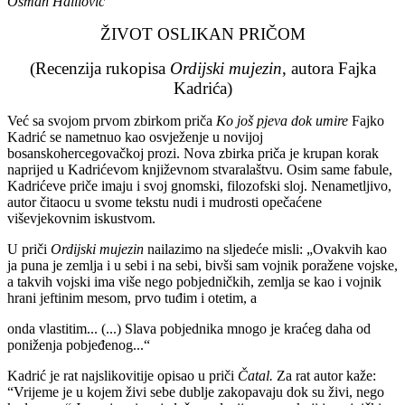
Osman Halilović
ŽIVOT OSLIKAN PRIČOM
(Recenzija rukopisa
Ordijski mujezin
, autora Fajka
Kadrića)
Već sa svojom prvom zbirkom priča
Ko još pjeva dok umire
Fajko
Kadrić se nametnuo kao osvježenje u novijoj
bosanskohercegovačkoj prozi. Nova zbirka priča je krupan korak
naprijed u Kadrićevom književnom stvaralaštvu. Osim same fabule,
Kadrićeve priče imaju i svoj gnomski, filozofski sloj. Nenametljivo,
autor čitaocu u svome tekstu nudi i mudrosti opečaćene
viševjekovnim iskustvom.
U priči
Ordijski mujezin
nailazimo na sljedeće misli: „Ovakvih kao
ja puna je zemlja i u sebi i na sebi, bivši sam vojnik poražene vojske,
a takvih vojski ima više nego pobjedničkih, zemlja se kao i vojnik
hrani jeftinim mesom, prvo tuđim i otetim, a
onda vlastitim... (...) Slava pobjednika mnogo je kraćeg daha od
poniženja pobjeđenog...“
Kadrić je rat najslikovitije opisao u priči
Čatal.
Za rat autor kaže:
“Vrijeme je u kojem živi sebe dublje zakopavaju dok su živi, nego