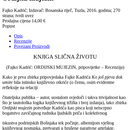
Fajko Kadrić; Izdavač: Bosanska riječ, Tuzla, 2016. godina; 270
strana; tvrdi uvez
Prodajna cijena
14,00 €
Popust
Opis
Recenzije
Povezani Proizvodi
KNJIGA SLIČNA ŽIVOTU
(Fajko Kadrić: ORDIJSKI MUJEZIN, pripovijetke – Recenzija)
Kako je prva zbirka pripovjedaka Fajke Kadrića
Ko još pjeva dok
umire
bila istinsko književno otkriće (o čemu, osim evidentne
refleksije na relaciji
čitateljska publika − autor, uostalom svjedoči i takva trivijalnost kao
što je tautološka logika književnog tržišta i broj izdanja), tako zbirka
Ordijski mujezin
potvrđuje Kadrića kao pisca koji neiscrpno
bogatstvo zavičajnog rudnika ljudskih priča i kolektivnog
iskustva podrinjskih Bošnjaka tek počinje, alhemijom vještog
književnog postupka, pretvarati u brušene narativne artefakte.