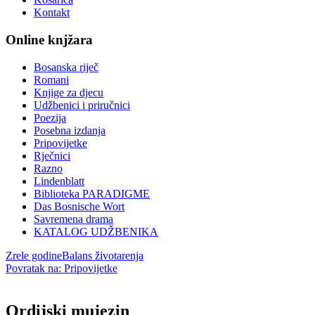
Kontakt
Online knjžara
Bosanska riječ
Romani
Knjige za djecu
Udžbenici i priručnici
Poezija
Posebna izdanja
Pripovijetke
Rječnici
Razno
Lindenblatt
Biblioteka PARADIGME
Das Bosnische Wort
Savremena drama
KATALOG UDŽBENIKA
Zrele godine
Balans životarenja
Povratak na: Pripovijetke
Ordijski mujezin