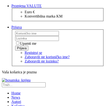
Promjena VALUTE
Euro €
Konvertibilna marka KM
Prijava
Upamti me
Prijava
Registruj se
Zaboravili ste korisničko ime?
Zaboravili ste lozinku?
Vaša košarica je prazna
Home
News
Autori
Košarica