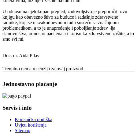
kolektivima, inžinjeri zaštite na radu i itd."
U odnosu na cjelokupan pregled, zadovoljstvo je preporučiti ovu
knjigu kao obavezno štivo za buduće i sadašnje zdravstvene
radnike, koji se u svakodnevnom radu susreću sa značajnom
problematikom, a to je unapređenje i poboljšanje zdrav¬lja
stanovništva, odnosno pacijenata i korisnika zdravstvene zaštite, a to
smo svi mi.
Doc. dr. Aida Pilav
Trenutno nema recenzija za ovaj proizvod.
Jednostavno plaćanje
Servis i info
Korisnička podrška
Uvjeti korištenja
Sitemap