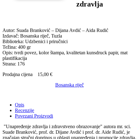
zdravlja
Autor: Suada Branković – Dijana Avdić – Aida Rudić
Izdavač: Bosanska riječ, Tuzla
Biblioteka: Udzbenici i priručnici
Težina: 400 gr
Opis: tvrdi povez, kolor štampa, kvalitetan kunsdruck papir, mat
plastifikacija
Strana: 176
Prodajna cijena
15,00 €
Bosanska riječ
Opis
Recenzije
Povezani Proizvodi
"Unapređenje zdravlja i zdravstveno obrazovanje" autora mr. sci.
Suade Branković, prof. dr. Dijane Avdić i prof. dr. Aide Rudić, je
značajan stručni doprinos u oblasti unapređenja i promocije zdravlja.