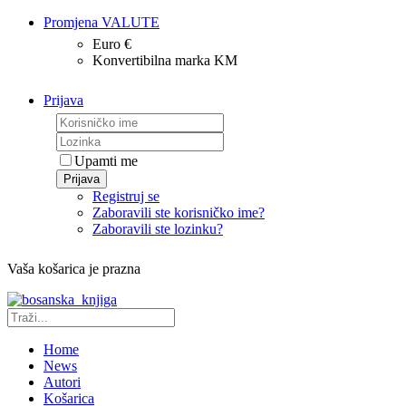
Promjena VALUTE
Euro €
Konvertibilna marka KM
Prijava
Upamti me
Prijava
Registruj se
Zaboravili ste korisničko ime?
Zaboravili ste lozinku?
Vaša košarica je prazna
Home
News
Autori
Košarica