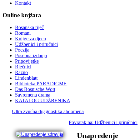
Kontakt
Online knjžara
Bosanska riječ
Romani
Knjige za djecu
Udžbenici i priručnici
Poezija
Posebna izdanja
Pripovijetke
Rječnici
Razno
Lindenblatt
Biblioteka PARADIGME
Das Bosnische Wort
Savremena drama
KATALOG UDŽBENIKA
Ultra zvučna dijagnostika abdomena
Povratak na: Udžbenici i priručnici
Unapređenje