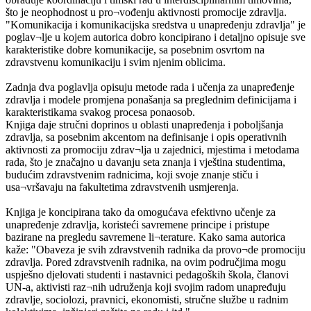
što je neophodnost u pro¬vođenju aktivnosti promocije zdravlja.
"Komunikacija i komunikacijska sredstva u unapređenju zdravlja" je
poglav¬lje u kojem autorica dobro koncipirano i detaljno opisuje sve
karakteristike dobre komunikacije, sa posebnim osvrtom na
zdravstvenu komunikaciju i svim njenim oblicima.
Zadnja dva poglavlja opisuju metode rada i učenja za unapređenje
zdravlja i modele promjena ponašanja sa preglednim definicijama i
karakteristikama svakog procesa ponaosob.
Knjiga daje stručni doprinos u oblasti unapređenja i poboljšanja
zdravlja, sa posebnim akcentom na definisanje i opis operativnih
aktivnosti za promociju zdrav¬lja u zajednici, mjestima i metodama
rada, što je značajno u davanju seta znanja i vještina studentima,
budućim zdravstvenim radnicima, koji svoje znanje stiču i
usa¬vršavaju na fakultetima zdravstvenih usmjerenja.
Knjiga je koncipirana tako da omogućava efektivno učenje za
unapređenje zdravlja, koristeći savremene principe i pristupe
bazirane na pregledu savremene li¬terature. Kako sama autorica
kaže: "Obaveza je svih zdravstvenih radnika da provo¬de promociju
zdravlja. Pored zdravstvenih radnika, na ovim područjima mogu
uspješno djelovati studenti i nastavnici pedagoških škola, članovi
UN-a, aktivisti raz¬nih udruženja koji svojim radom unapređuju
zdravlje, sociolozi, pravnici, ekonomisti, stručne službe u radnim