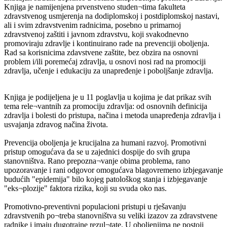
Knjiga je namijenjena prvenstveno studen¬tima fakulteta
zdravstvenog usmjerenja na dodiplomskoj i postdiplomskoj nastavi,
ali i svim zdravstvenim radnicima, posebno u primarnoj
zdravstvenoj zaštiti i javnom zdravstvu, koji svakodnevno
promoviraju zdravlje i kontinuirano rade na prevenciji oboljenja.
Rad sa korisnicima zdavstvene zaštite, bez obzira na osnovni
problem i/ili poremećaj zdravlja, u osnovi nosi rad na promociji
zdravlja, učenje i edukaciju za unapređenje i poboljšanje zdravlja.
Knjiga je podijeljena je u 11 poglavlja u kojima je dat prikaz svih
tema rele¬vantnih za promociju zdravlja: od osnovnih definicija
zdravlja i bolesti do pristupa, načina i metoda unapređenja zdravlja i
usvajanja zdravog načina života.
Prevencija oboljenja je krucijalna za humani razvoj. Promotivni
pristup omogućava da se u zajednici dospije do svih grupa
stanovništva. Rano prepozna¬vanje obima problema, rano
upozoravanje i rani odgovor omogućava blagovremeno izbjegavanje
budućih "epidemija" bilo kojeg patološkog stanja i izbjegavanje
"eks¬plozije" faktora rizika, koji su svuda oko nas.
Promotivno-preventivni populacioni pristupi u rješavanju
zdravstvenih po¬treba stanovništva su veliki izazov za zdravstvene
radnike i imaju dugotrajne rezul¬tate. U oboljenjima ne postoji