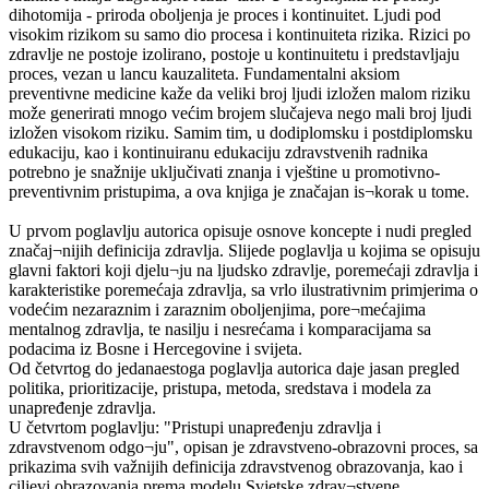
dihotomija - priroda oboljenja je proces i kontinuitet. Ljudi pod
visokim rizikom su samo dio procesa i kontinuiteta rizika. Rizici po
zdravlje ne postoje izolirano, postoje u kontinuitetu i predstavljaju
proces, vezan u lancu kauzaliteta. Fundamentalni aksiom
preventivne medicine kaže da veliki broj ljudi izložen malom riziku
može generirati mnogo većim brojem slučajeva nego mali broj ljudi
izložen visokom riziku. Samim tim, u dodiplomsku i postdiplomsku
edukaciju, kao i kontinuiranu edukaciju zdravstvenih radnika
potrebno je snažnije uključivati znanja i vještine u promotivno-
preventivnim pristupima, a ova knjiga je značajan is¬korak u tome.
U prvom poglavlju autorica opisuje osnove koncepte i nudi pregled
značaj¬nijih definicija zdravlja. Slijede poglavlja u kojima se opisuju
glavni faktori koji djelu¬ju na ljudsko zdravlje, poremećaji zdravlja i
karakteristike poremećaja zdravlja, sa vrlo ilustrativnim primjerima o
vodećim nezaraznim i zaraznim oboljenjima, pore¬mećajima
mentalnog zdravlja, te nasilju i nesrećama i komparacijama sa
podacima iz Bosne i Hercegovine i svijeta.
Od četvrtog do jedanaestoga poglavlja autorica daje jasan pregled
politika, prioritizacije, pristupa, metoda, sredstava i modela za
unapređenje zdravlja.
U četvrtom poglavlju: "Pristupi unapređenju zdravlja i
zdravstvenom odgo¬ju", opisan je zdravstveno-obrazovni proces, sa
prikazima svih važnijih definicija zdravstvenog obrazovanja, kao i
ciljevi obrazovanja prema modelu Svjetske zdrav¬stvene