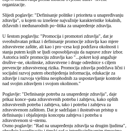
organizacije.
Slijedi poglavlje: "Definisanje politike i prioriteta u unapređivanju
zdravlja", u kojem su iznešene najvažnije karakteristike lokalnih,
državnih i međunarodnih po¬litika za unapređenje zdravlja.
U šestom poglavlju: "Promocija i promotori zdravlja", dat je
sveobuhvatan prikaz i definisanje promocije zdravlja kao mjere
zdravstvene zaštite, ali kao i pro¬cesa koji podržava okolnosti i
stanja putem kojih se ljudi osposobljavaju da naprave zdrav izbor.
Autorica ističe promociju zdravlja kao "...pokret koji angažuje
društve¬ne, okolinske, zdravstvene i druge odrednice s ciljem
prevencije zdravstvenog rizika. Promocija zdravlja podržava lični i
socijalni razvoj putem obezbjeđenja informacija, edukacije za
zdravlje i razvoja vještina neophodnih za uspostavljanje kontrole
nad svojim zdravljem i svojom okolinom."
Poglavlje: "Definisanje potreba za unapređenje zdravlja", daje
prikaz konce¬pata zdravstvenih potreba i zahtjeva, kako opštih
zdravstvenih potreba i zahtjeva, tako i potreba i zahtjeva za
zdravstvenom zaštitom. Dat je sadržajan i ilustrativan pristup u
definisanju i objašnjenju koncepta zahtjeva i potreba u
zdravstvenom si¬stemu.
Osmo poglavlje: "Rad na unapređenju zdravlja sa drugim ljudima",
obrađuje koordinaciju i timski rad u interdisciplinarnim timovima,