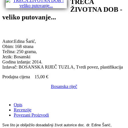
TREĆA
ŽIVOTNA DOB -
veliko putovanje...
Autor:Edina Šarić,
Obim: 168 strana
Težina: 250 grama,
Jezik: Bosanski
Godina izdanja: 2014.
Izdavač: BOSANSKA RIJEČ TUZLA, Tvrdi povez, plastifikacija
Prodajna cijena
15,00 €
Bosanska riječ
Opis
Recenzije
Povezani Proizvodi
Sve što je obilježilo dosadašnji život autorice doc. dr. Edine Šarić,