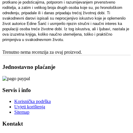
protkano je podsticajima, potporom i razumijevanjem prvenstveno
roditelja, a zatim i velikog broja drugih
osoba koje su, po hronološkom
određenju, pripadale ili i danas pripadaju trećoj životnoj dobi. Ti
svakodnevni darovi ispisali su neprocjenjivo iskustvo koje je oplemenilo
život autorice Edine Šarić i usmjerilo njezin stručni i naučni interes ka
populaciji osoba treće životne dobi. Iz tog iskustva, ali i ljubavi, nastala je
ova izuzetna knjiga, koliko naučno utemeljena, toliko i praktično
primjenjiva u svakodnevnom životu.
Trenutno nema recenzija za ovaj proizvod.
Jednostavno plaćanje
Servis i info
Korisnička podrška
Uvjeti korištenja
Sitemap
Kontakt