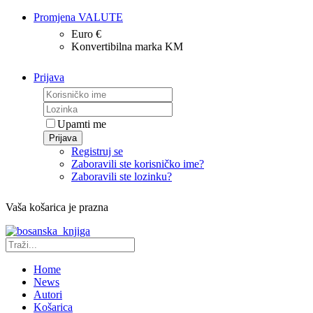
Promjena VALUTE
Euro €
Konvertibilna marka KM
Prijava
Upamti me
Prijava
Registruj se
Zaboravili ste korisničko ime?
Zaboravili ste lozinku?
Vaša košarica je prazna
Home
News
Autori
Košarica