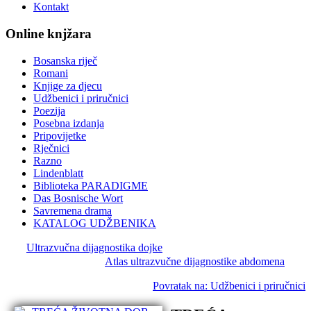
Kontakt
Online knjžara
Bosanska riječ
Romani
Knjige za djecu
Udžbenici i priručnici
Poezija
Posebna izdanja
Pripovijetke
Rječnici
Razno
Lindenblatt
Biblioteka PARADIGME
Das Bosnische Wort
Savremena drama
KATALOG UDŽBENIKA
Ultrazvučna dijagnostika dojke
Atlas ultrazvučne dijagnostike abdomena
Povratak na: Udžbenici i priručnici