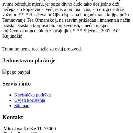
svima određuje mjeru, jer se za divno čudo tako dosljedno drži
nečega što književnost već jeste, a on ima i zna, što drugi ne drže
važnim. * * * Hasićeva brižljivo ispisana i organizirana knjiga priča
Tamnovanje Tea Ormanskog, na sasvim prikladan i imanentan način
izrasta i srasta u korpusu bh. književnosti, čineći i njega i
književnost uopće, bitno značajnijim. * * * Siječnja, 2007. Atif
Kujundžić
Trenutno nema recenzija za ovaj proizvod.
Jednostavno plaćanje
Servis i info
Korisnička podrška
Uvjeti korištenja
Sitemap
Kontakt
Miroslava Krleže 11 75000