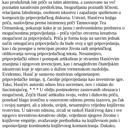
kao produžetak iste priče sa istim akterima, a zasnovane na već
poznatim narativnim predlošcima, biografijama poznatih ličnosti,
relacijama fabuliranja, osobnom iskustvu i zapažanju spuštenom u
kompoziciju pripovjedačkog diskursa. Ustvari, Hasićeva knjiga
priča, naslovljena prema istoimenoj priči Tamnovanje Tea
Ormanskog, pokazuje kako je uz jasnu i nedvosmislenu predstavu o
mogućnostima pripovijedanja – priča vječno otvorena kreativna
mogućnost za pripovjedača. Priča je forma koja na sasvim jednak
način omogućava pripovjedaču da bude svoj u igri pripovjedanja,
kao i da posegne u neiscrpan prostor života radi umjetničkog
oblikovanja novog pripovjedačkog teksta. Nesumnjivo,
pripovjedački odnos i postupak artikuliran je stvarnim Hasićevim
znanjima i njegovom invencijom, kao i nesagledivim čitateljskim
iskustvom koje je stjecano u dužem vremenskom razdoblju.
Evidentno, Hasić je sustavno motiviran odgonetanjem
pripovjedačke intrige, tj. čarolije pripovijedanja kao inventivne igre.
Tako, Hasićev autorski odnos biva suvremen, nov i vitalan do
fascinirajućeg. * * * U obilju postmoderno zasnovanih obrazaca i
mogućnosti, Zejćir Hasić artikulira svoju, vedru i duhovitu priču,
ponekad blago ironičnu u osnovnom odnosu prema izazovu, pa čak
i svojoj namjeri, ali u ishodu, uvijek, nesumnjivo vrijednu književnu
tvorevinu. U takvom odnosu, zrcali se raskoš Hasićevog dara i sve
njegovo inventivno-kreativno obilje, vrijednost njegove životne i
književne empirije, uvažavanje prethodnika na književnom putu i
uspostavljanje kontinuiteta književnog komuniciranja. Dakako,