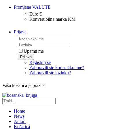
Promjena VALUTE
Euro €
Konvertibilna marka KM
Prijava
Upamti me
Prijava
Registruj se
Zaboravili ste korisničko ime?
Zaboravili ste lozinku?
Vaša košarica je prazna
Home
News
Autori
Košarica