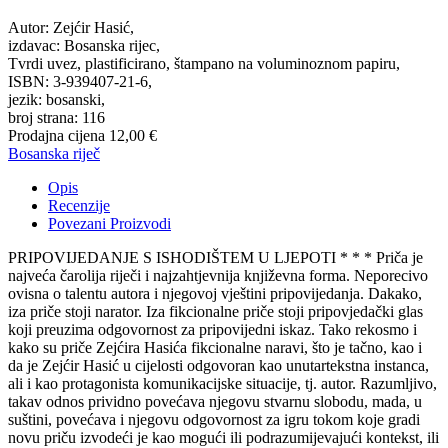
Autor: Zejćir Hasić,
izdavac: Bosanska rijec,
Tvrdi uvez, plastificirano, štampano na voluminoznom papiru,
ISBN: 3-939407-21-6,
jezik: bosanski,
broj strana: 116
Prodajna cijena
12,00 €
Bosanska riječ
Opis
Recenzije
Povezani Proizvodi
PRIPOVIJEDANJE S ISHODIŠTEM U LJEPOTI * * * Priča je
najveća čarolija riječi i najzahtjevnija književna forma. Neporecivo
ovisna o talentu autora i njegovoj vještini pripovijedanja. Dakako,
iza priče stoji narator. Iza fikcionalne priče stoji pripovjedački glas
koji preuzima odgovornost za pripovijedni iskaz. Tako rekosmo i
kako su priče Zejćira Hasića fikcionalne naravi, što je tačno, kao i
da je Zejćir Hasić u cijelosti odgovoran kao unutartekstna instanca,
ali i kao protagonista komunikacijske situacije, tj. autor. Razumljivo,
takav odnos prividno povećava njegovu stvarnu slobodu, mada, u
suštini, povećava i njegovu odgovornost za igru tokom koje gradi
novu priču izvodeći je kao mogući ili podrazumijevajući kontekst, ili