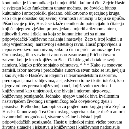
kontinuitet je i komunikacija i umjetnički i kulturni čin. Zejćir Hasić
je svjestan kako funkcionira unutar moćnog, po čovjeka bitnog,
kulturalno i antropološki gledano, oblikotvorno utjecajnog kruga,
kao i da je dorastao književnoj stvarnosti i situaciji u koju se upušta.
Pišući svoje priče, Hasić se izlaže nemilosrđu potencijalnih čitatelja
koji će njegovu vještinu pripovijedanja mjeriti artizmom autora,
njihovih života i djela na koja se komunicirajući sa njima
pripovjedački/ književno naslanja i nastavlja. Zato u istoj knjizi i u
istoj vrijednosnoj, narativnoj i estetskoj ravni, Hasić pripovijeda u
neporecivo životnom nivou, kako to čini u priči Tamnovanje Tea
Ormanskog, ili u sasvim stvarnosno zasnovanoj Priči o čuvaru
zatvora koji je imao književnu žicu. Odakle god da takne svoju
namjeru, klupko priče se sjajno odmotava. * * * Kako su osnovne
zamisli, izbor motiva i predložaka autorska stvar, tako se isti javljaju
i kao svjetlo o Hasićevim idejnim i literarnoestetskim nazorima,
preokupacijama i zahtjevima, a sljedstveno tome i kriteriološki, kao
njegov odnos prema književnoj nauci, književnim uzorima i
književnosti kao umjetnosti, one bivaju i mjerom njegovoga
književnog postignuća. Jednako, njegov uradak biva kvalitetnim
nastavljačem životnog i umjetničkog bića čovjekovog djela i
prisustva. Prethodno, kao optika za pogled na/u knjigu priča Zejćira
Hasića Tamnovanje Tea Ormanskog, sugerira kako je riječ o autoru
izvanrednih mogućnosti, stvarne vještine i doista lijepih
pripovijedačkih postignuća. Hasić u jednakoj mjeri vješto pretvara
životne situacije i iskustva u književnost i književnost nadopisuje