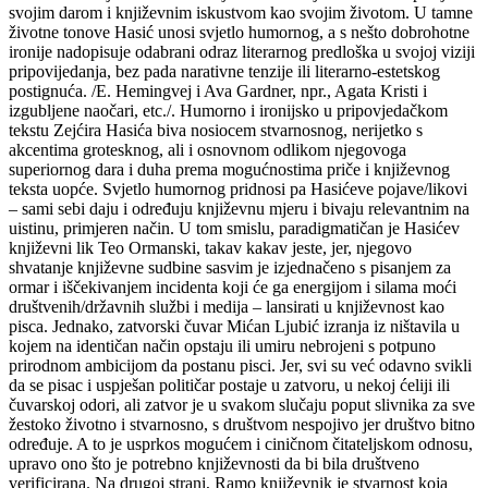
svojim darom i književnim iskustvom kao svojim životom. U tamne
životne tonove Hasić unosi svjetlo humornog, a s nešto dobrohotne
ironije nadopisuje odabrani odraz literarnog predloška u svojoj viziji
pripovijedanja, bez pada narativne tenzije ili literarno-estetskog
postignuća. /E. Hemingvej i Ava Gardner, npr., Agata Kristi i
izgubljene naočari, etc./. Humorno i ironijsko u pripovjedačkom
tekstu Zejćira Hasića biva nosiocem stvarnosnog, nerijetko s
akcentima grotesknog, ali i osnovnom odlikom njegovoga
superiornog dara i duha prema mogućnostima priče i književnog
teksta uopće. Svjetlo humornog pridnosi pa Hasićeve pojave/likovi
– sami sebi daju i određuju književnu mjeru i bivaju relevantnim na
uistinu, primjeren način. U tom smislu, paradigmatičan je Hasićev
književni lik Teo Ormanski, takav kakav jeste, jer, njegovo
shvatanje književne sudbine sasvim je izjednačeno s pisanjem za
ormar i iščekivanjem incidenta koji će ga energijom i silama moći
društvenih/državnih službi i medija – lansirati u književnost kao
pisca. Jednako, zatvorski čuvar Mićan Ljubić izranja iz ništavila u
kojem na identičan način opstaju ili umiru nebrojeni s potpuno
prirodnom ambicijom da postanu pisci. Jer, svi su već odavno svikli
da se pisac i uspješan političar postaje u zatvoru, u nekoj ćeliji ili
čuvarskoj odori, ali zatvor je u svakom slučaju poput slivnika za sve
žestoko životno i stvarnosno, s društvom nespojivo jer društvo bitno
određuje. A to je usprkos mogućem i ciničnom čitateljskom odnosu,
upravo ono što je potrebno književnosti da bi bila društveno
verificirana. Na drugoj strani, Ramo književnik je stvarnost koja