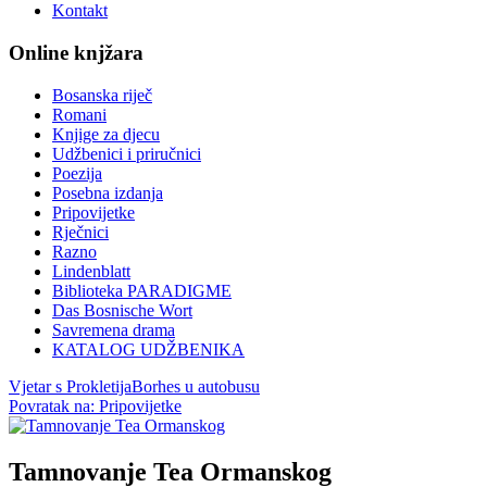
Kontakt
Online knjžara
Bosanska riječ
Romani
Knjige za djecu
Udžbenici i priručnici
Poezija
Posebna izdanja
Pripovijetke
Rječnici
Razno
Lindenblatt
Biblioteka PARADIGME
Das Bosnische Wort
Savremena drama
KATALOG UDŽBENIKA
Vjetar s Prokletija
Borhes u autobusu
Povratak na: Pripovijetke
Tamnovanje Tea Ormanskog