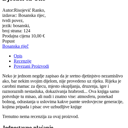
Autor:Risojević Ranko,
izdavac: Bosanska rijec,
tvrdi povez,
jezik: bosanski,
broj strana: 124
Prodajna cijena
10,00 €
Popust
Bosanska riječ
Opis
Recenzije
Povezani Proizvodi
Neko je jednom negdje zapisao da je sretno djetinjstvo nezamislivo
ako, bar nekim svojim dijelom, nije provedeno uz rijeku. Rijeka je
carobni mamac za djecu, mjesto okupljanja, druzenja, igre i
raznoraznih nestasluka, dokazivanja hrabrosti... Ova knjiga samo
potvrduje tu misao, ali nudi i znatno vise: atmosferu, ponekad
bolnog, odrastanja u uslovima kakve pamte sredovjecne generacije,
kojima pripada i pisac ove uzbudljive knjige
Trenutno nema recenzija za ovaj proizvod.
Jednostavno plaćanje