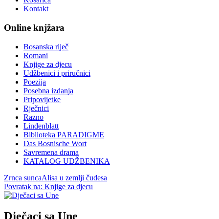
Kontakt
Online knjžara
Bosanska riječ
Romani
Knjige za djecu
Udžbenici i priručnici
Poezija
Posebna izdanja
Pripovijetke
Rječnici
Razno
Lindenblatt
Biblioteka PARADIGME
Das Bosnische Wort
Savremena drama
KATALOG UDŽBENIKA
Zrnca sunca
Alisa u zemlji čudesa
Povratak na: Knjige za djecu
Dječaci sa Une