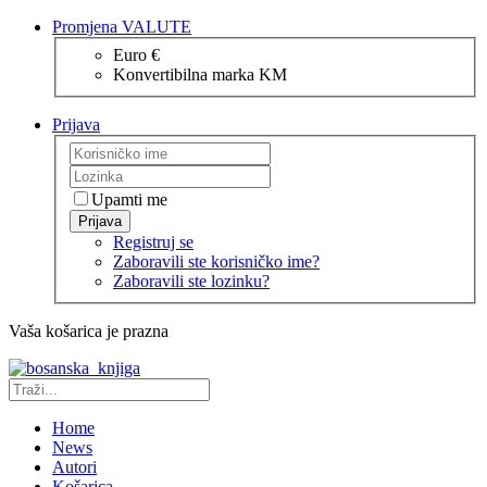
Promjena VALUTE
Euro €
Konvertibilna marka KM
Prijava
Upamti me
Prijava
Registruj se
Zaboravili ste korisničko ime?
Zaboravili ste lozinku?
Vaša košarica je prazna
Home
News
Autori
Košarica