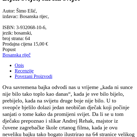
Autor: Šimo Ešić,
izdavac: Bosanska rijec,
ISBN: 3-932068-10-6,
jezik: bosanski,
broj strana: 64
Prodajna cijena
15,00 €
Popust
Bosanska riječ
Opis
Recenzije
Povezani Proizvodi
Ova savremena bajka odvodi nas u vrijeme „kada ni sunce
nije bilo tako toplo kao danas“, kada je sve bilo bijelo,
prebijelo, kada na svijetu druge boje nije bilo. U to
sveopće bjelilo dolazi jedan neobičan dječak koji počinje
sanjati o tome kako da promijeni svijet. Da li se u tom
dječaku prepoznao i slikar Andrej Rehak, majstor iz
čuvene zagrebačke škole crtanog filma, kada je ovu
neveliku bajku tako bogato ilustrirao na 64 stranice velikog