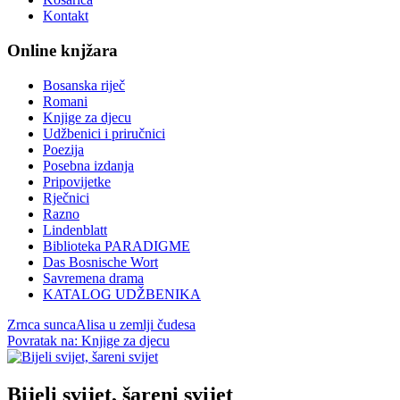
Kontakt
Online knjžara
Bosanska riječ
Romani
Knjige za djecu
Udžbenici i priručnici
Poezija
Posebna izdanja
Pripovijetke
Rječnici
Razno
Lindenblatt
Biblioteka PARADIGME
Das Bosnische Wort
Savremena drama
KATALOG UDŽBENIKA
Zrnca sunca
Alisa u zemlji čudesa
Povratak na: Knjige za djecu
Bijeli svijet, šareni svijet