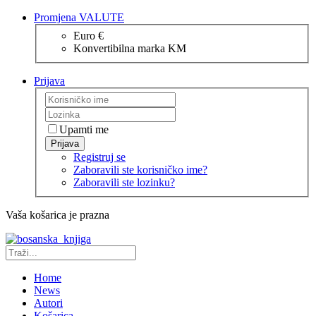
Promjena VALUTE
Euro €
Konvertibilna marka KM
Prijava
Upamti me
Prijava
Registruj se
Zaboravili ste korisničko ime?
Zaboravili ste lozinku?
Vaša košarica je prazna
Home
News
Autori
Košarica