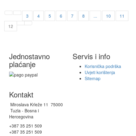
3
4
5
6
7
8
...
10
11
12
Jednostavno
Servis i info
plaćanje
Korisnička podrška
Uvjeti korištenja
Sitemap
Kontakt
Miroslava Krleže 11 75000
Tuzla - Bosna i
Hercegovina
+387 35 251 509
+387 35 251 509