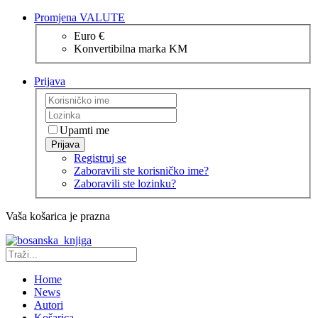
Promjena VALUTE
Euro €
Konvertibilna marka KM
Prijava
Upamti me
Prijava
Registruj se
Zaboravili ste korisničko ime?
Zaboravili ste lozinku?
Vaša košarica je prazna
Home
News
Autori
Košarica