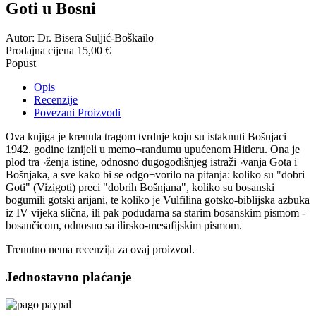
Goti u Bosni
Autor: Dr. Bisera Suljić-Boškailo
Prodajna cijena
15,00 €
Popust
Opis
Recenzije
Povezani Proizvodi
Ova knjiga je krenula tragom tvrdnje koju su istaknuti Bošnjaci
1942. godine iznijeli u memo¬randumu upućenom Hitleru. Ona je
plod tra¬ženja istine, odnosno dugogodišnjeg istraži¬vanja Gota i
Bošnjaka, a sve kako bi se odgo¬vorilo na pitanja: koliko su "dobri
Goti" (Vizigoti) preci "dobrih Bošnjana", koliko su bosanski
bogumili gotski arijani, te koliko je Vulfilina gotsko-biblijska azbuka
iz IV vijeka slična, ili pak podudarna sa starim bosanskim pismom -
bosančicom, odnosno sa ilirsko-mesafijskim pismom.
Trenutno nema recenzija za ovaj proizvod.
Jednostavno plaćanje