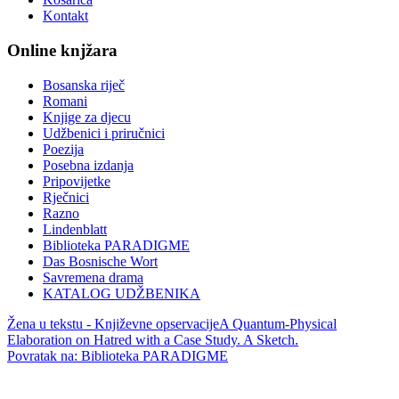
Kontakt
Online knjžara
Bosanska riječ
Romani
Knjige za djecu
Udžbenici i priručnici
Poezija
Posebna izdanja
Pripovijetke
Rječnici
Razno
Lindenblatt
Biblioteka PARADIGME
Das Bosnische Wort
Savremena drama
KATALOG UDŽBENIKA
Žena u tekstu - Književne opservacije
A Quantum-Physical
Elaboration on Hatred with a Case Study. A Sketch.
Povratak na: Biblioteka PARADIGME